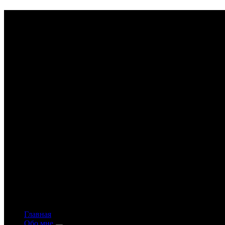
Astrology-online.ru
Официальный сайт астролога Константина Дара
Главная
Обо мне