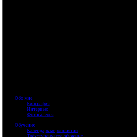
А герой, при внесении небольших изменений в костюм и приче
www.astrology-online.ru
Официальный сайт Константина Дарагана
При частичном или полном копировании материалов сайта обя
Обо мне
Биография
Интервью
Фотогалерея
Обучение
Календарь мероприятий
Трёхступенчатое обучение