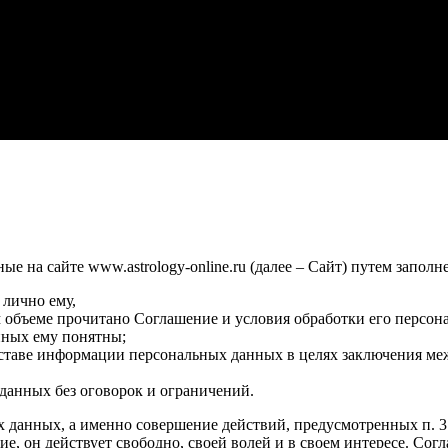
 на сайте www.astrology-online.ru (далее – Сайт) путем заполн
 лично ему,
м объеме прочитано Соглашение и условия обработки его персон
нных ему понятны;
оставе информации персональных данных в целях заключения ме
данных без оговорок и ограничений.
х данных, а именно совершение действий, предусмотренных п. 3 ч
сие, он действует свободно, своей волей и в своем интересе. Со