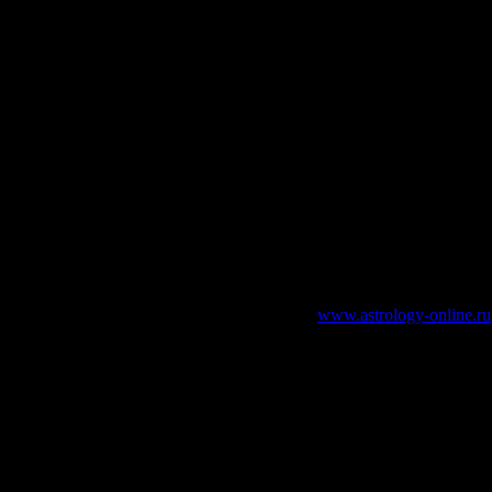
ску, стал одним из персонажей из произведений Роджера Желяз
зательно указание работающей ссылки на
www.astrology-online.ru