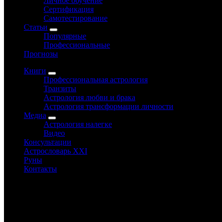
Личное обучение
Сертификация
Самотестирование
Статьи
Популярные
Профессиональные
Прогнозы
Книги
Профессиональная астрология
Транзиты
Астрология любви и брака
Астрология трансформации личности
Медиа
Астрология налегке
Видео
Консультации
Астрословарь XXI
Руны
Контакты