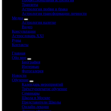
Профессиональная астрология
Транзиты
Астрология любви и брака
Астрология трансформации личности
Медиа
Астрология налегке
Видео
Консультации
Астрословарь XXI
Руны
Контакты
Главная
Обо мне
Биография
Интервью
Фотогалерея
Новости
Обучение
Календарь мероприятий
Трёхступенчатое обучение
Семинары
Школа в Москве
Представители Школы
Онлайн-лекции