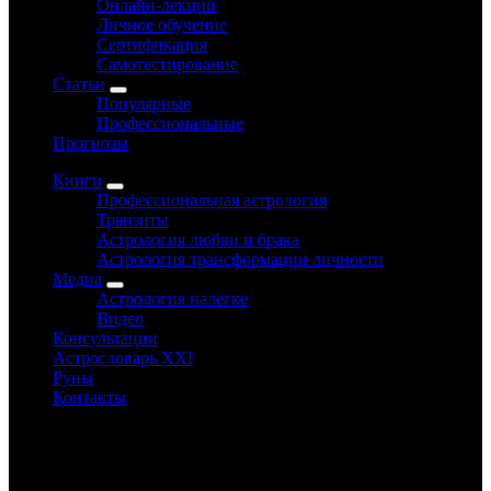
Онлайн-лекции
Личное обучение
Сертификация
Самотестирование
Статьи
Популярные
Профессиональные
Прогнозы
Книги
Профессиональная астрология
Транзиты
Астрология любви и брака
Астрология трансформации личности
Медиа
Астрология налегке
Видео
Консультации
Астрословарь XXI
Руны
Контакты