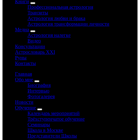
Книги
Профессиональная астрология
Транзиты
Астрология любви и брака
Астрология трансформации личности
Медиа
Астрология налегке
Видео
Консультации
Астрословарь XXI
Руны
Контакты
Главная
Обо мне
Биография
Интервью
Фотогалерея
Новости
Обучение
Календарь мероприятий
Трёхступенчатое обучение
Семинары
Школа в Москве
Представители Школы