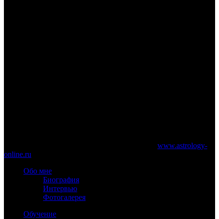
www.astrology-online.ru
Официальный сайт Константина Дарагана
При частичном или полном копировании материалов сайта
обязательно указание работающей ссылки на
www.astrology-
online.ru
Обо мне
Биография
Интервью
Фотогалерея
Обучение