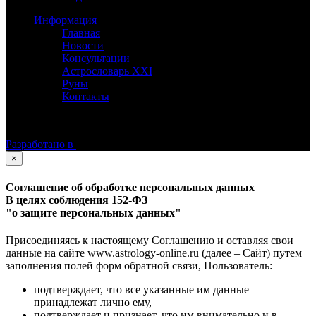
Информация
Главная
Новости
Консультации
Астрословарь XXI
Руны
Контакты
©
Астролог Константин Дараган.
Все права защищены.
Разработано в
×
Соглашение об обработке персональных данных
В целях соблюдения 152-ФЗ
"о защите персональных данных"
Присоединяясь к настоящему Соглашению и оставляя свои
данные на сайте www.astrology-online.ru (далее – Сайт) путем
заполнения полей форм обратной связи, Пользователь:
подтверждает, что все указанные им данные
принадлежат лично ему,
подтверждает и признает, что им внимательно и в