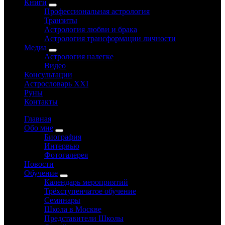
Книги
Профессиональная астрология
Транзиты
Астрология любви и брака
Астрология трансформации личности
Медиа
Астрология налегке
Видео
Консультации
Астрословарь XXI
Руны
Контакты
Главная
Обо мне
Биография
Интервью
Фотогалерея
Новости
Обучение
Календарь мероприятий
Трёхступенчатое обучение
Семинары
Школа в Москве
Представители Школы