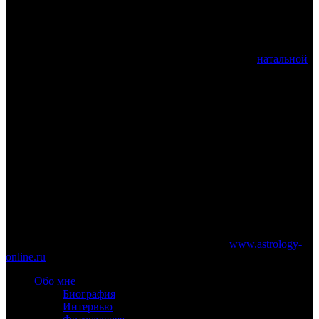
that has demanded from him the big and regular work on self-
education.
P.S
. А еще говорят, что самоотслеживание на быстрых
транзитах мало что говорит о качестве проработки
натальной
планеты. Ну да, как же…
P.P.S
. Вырвалось. Серьезное и по делу напишу в другой раз.
Скоро. Есть пара-тройка интересных тем.
6 февраля 2013 года
www.astrology-online.ru
Официальный сайт Константина Дарагана
При частичном или полном копировании материалов сайта
обязательно указание работающей ссылки на
www.astrology-
online.ru
Обо мне
Биография
Интервью