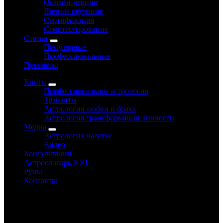
Онлайн-лекции
Личное обучение
Сертификация
Самотестирование
Статьи
Популярные
Профессиональные
Прогнозы
Книги
Профессиональная астрология
Транзиты
Астрология любви и брака
Астрология трансформации личности
Медиа
Астрология налегке
Видео
Консультации
Астрословарь XXI
Руны
Контакты