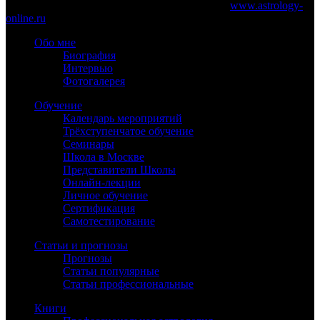
обязательно указание работающей ссылки на
www.astrology-
online.ru
Обо мне
Биография
Интервью
Фотогалерея
Обучение
Календарь мероприятий
Трёхступенчатое обучение
Семинары
Школа в Москве
Представители Школы
Онлайн-лекции
Личное обучение
Сертификация
Самотестирование
Статьи и прогнозы
Прогнозы
Статьи популярные
Статьи профессиональные
Книги