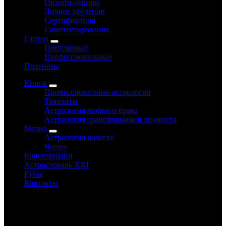
Онлайн-лекции
Личное обучение
Сертификация
Самотестирование
Статьи
Популярные
Профессиональные
Прогнозы
Книги
Профессиональная астрология
Транзиты
Астрология любви и брака
Астрология трансформации личности
Медиа
Астрология налегке
Видео
Консультации
Астрословарь XXI
Руны
Контакты