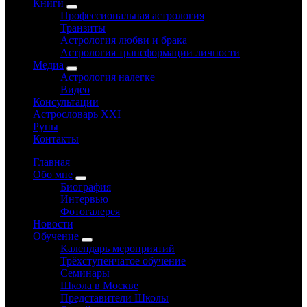
Книги
Профессиональная астрология
Транзиты
Астрология любви и брака
Астрология трансформации личности
Медиа
Астрология налегке
Видео
Консультации
Астрословарь XXI
Руны
Контакты
Главная
Обо мне
Биография
Интервью
Фотогалерея
Новости
Обучение
Календарь мероприятий
Трёхступенчатое обучение
Семинары
Школа в Москве
Представители Школы