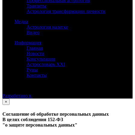
Профессиональная астрология
Транзиты
Астрология трансформации личности
Медиа
Астрология налегке
Видео
Информация
Главная
Новости
Консультации
Астрословарь XXI
Руны
Контакты
©
Астролог Константин Дараган.
Все права защищены.
Разработано в
×
Соглашение об обработке персональных данных
В целях соблюдения 152-ФЗ
"о защите персональных данных"