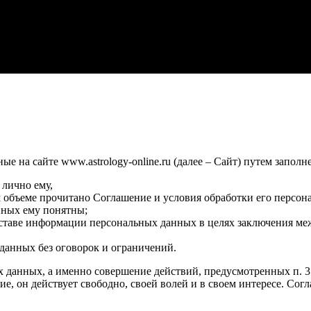
 на сайте www.astrology-online.ru (далее – Сайт) путем заполн
 лично ему,
м объеме прочитано Соглашение и условия обработки его персон
нных ему понятны;
оставе информации персональных данных в целях заключения ме
данных без оговорок и ограничений.
х данных, а именно совершение действий, предусмотренных п. 3 ч
сие, он действует свободно, своей волей и в своем интересе. Со