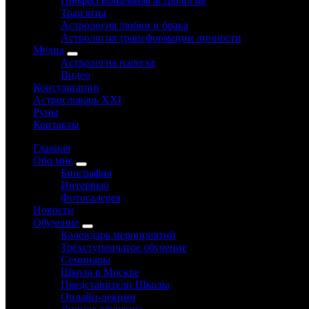
Профессиональная астрология
Транзиты
Астрология любви и брака
Астрология трансформации личности
Медиа
Астрология налегке
Видео
Консультации
Астрословарь XXI
Руны
Контакты
Главная
Обо мне
Биография
Интервью
Фотогалерея
Новости
Обучение
Календарь мероприятий
Трёхступенчатое обучение
Семинары
Школа в Москве
Представители Школы
Онлайн-лекции