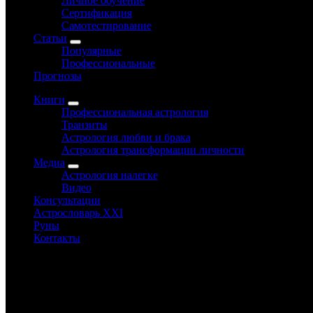
Личное обучение
Сертификация
Самотестирование
Статьи
Популярные
Профессиональные
Прогнозы
Книги
Профессиональная астрология
Транзиты
Астрология любви и брака
Астрология трансформации личности
Медиа
Астрология налегке
Видео
Консультации
Астрословарь XXI
Руны
Контакты