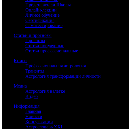
Представители Школы
Онлайн-лекции
Личное обучение
Сертификация
Самотестирование
Статьи и прогнозы
Прогнозы
Статьи популярные
Статьи профессиональные
Книги
Профессиональная астрология
Транзиты
Астрология трансформации личности
Медиа
Астрология налегке
Видео
Информация
Главная
Новости
Консультации
Астрословарь XXI