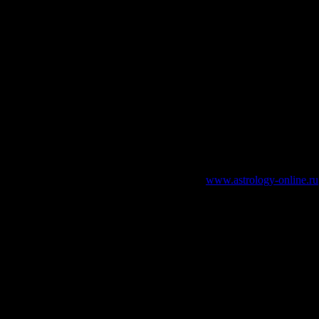
зательно указание работающей ссылки на
www.astrology-online.ru