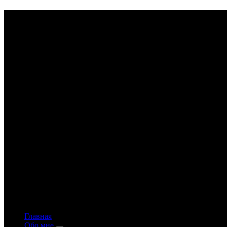
Astrology-online.ru
Официальный сайт астролога Константина Дара
Главная
Обо мне