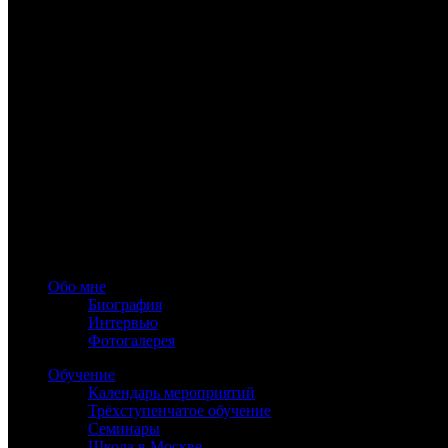
www.astrology-online.ru
Официальный сайт Константина Дарагана
При частичном или полном копировании материалов сайта обя
Обо мне
Биография
Интервью
Фотогалерея
Обучение
Календарь мероприятий
Трёхступенчатое обучение
Семинары
Школа в Москве