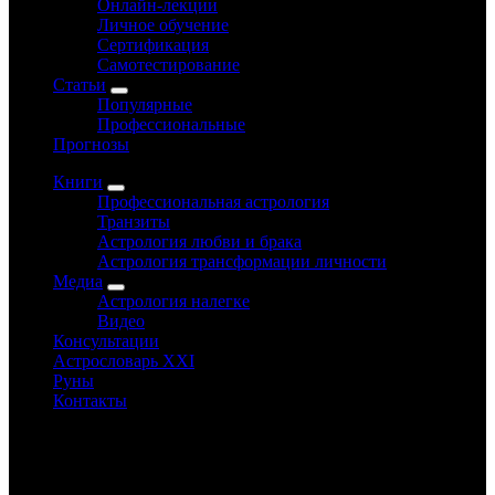
Онлайн-лекции
Личное обучение
Сертификация
Самотестирование
Статьи
Популярные
Профессиональные
Прогнозы
Книги
Профессиональная астрология
Транзиты
Астрология любви и брака
Астрология трансформации личности
Медиа
Астрология налегке
Видео
Консультации
Астрословарь XXI
Руны
Контакты