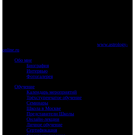
www.astrology-online.ru
Официальный сайт Константина Дарагана
При частичном или полном копировании материалов сайта
обязательно указание работающей ссылки на
www.astrology-
online.ru
Обо мне
Биография
Интервью
Фотогалерея
Обучение
Календарь мероприятий
Трёхступенчатое обучение
Семинары
Школа в Москве
Представители Школы
Онлайн-лекции
Личное обучение
Сертификация