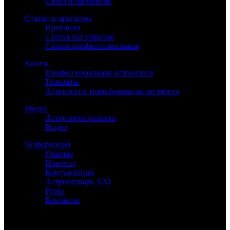
Самотестирование
Статьи и прогнозы
Прогнозы
Статьи популярные
Статьи профессиональные
Книги
Профессиональная астрология
Транзиты
Астрология трансформации личности
Медиа
Астрология налегке
Видео
Информация
Главная
Новости
Консультации
Астрословарь XXI
Руны
Контакты
©
Астролог Константин Дараган.
Все права защищены.