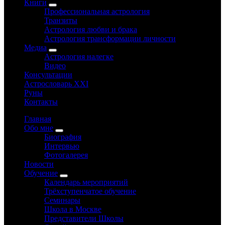
Книги
Профессиональная астрология
Транзиты
Астрология любви и брака
Астрология трансформации личности
Медиа
Астрология налегке
Видео
Консультации
Астрословарь XXI
Руны
Контакты
Главная
Обо мне
Биография
Интервью
Фотогалерея
Новости
Обучение
Календарь мероприятий
Трёхступенчатое обучение
Семинары
Школа в Москве
Представители Школы