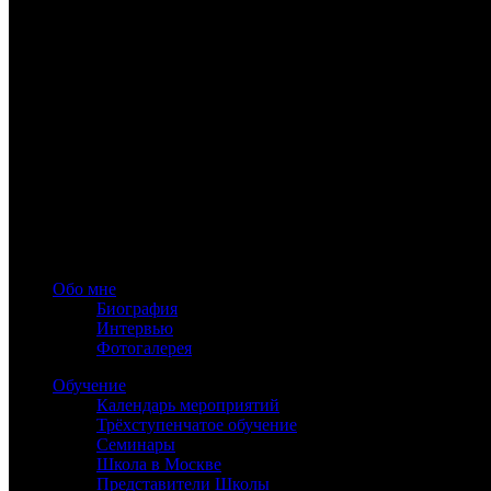
www.astrology-online.ru
Официальный сайт Константина Дарагана
При частичном или полном копировании материалов сайта обя
Обо мне
Биография
Интервью
Фотогалерея
Обучение
Календарь мероприятий
Трёхступенчатое обучение
Семинары
Школа в Москве
Представители Школы