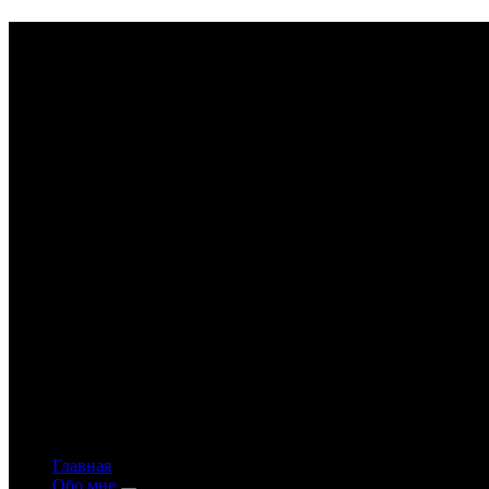
Astrology-online.ru
Официальный сайт астролога Константина Дара
Главная
Обо мне