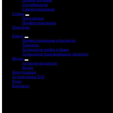
Личное обучение
Сертификация
Самотестирование
Статьи
Популярные
Профессиональные
Прогнозы
Книги
Профессиональная астрология
Транзиты
Астрология любви и брака
Астрология трансформации личности
Медиа
Астрология налегке
Видео
Консультации
Астрословарь XXI
Руны
Контакты