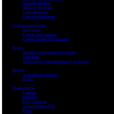
Онлайн-лекции
Личное обучение
Сертификация
Самотестирование
Статьи и прогнозы
Прогнозы
Статьи популярные
Статьи профессиональные
Книги
Профессиональная астрология
Транзиты
Астрология трансформации личности
Медиа
Астрология налегке
Видео
Информация
Главная
Новости
Консультации
Астрословарь XXI
Руны