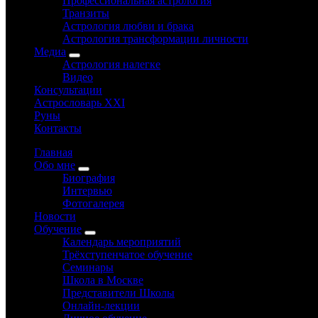
Профессиональная астрология
Транзиты
Астрология любви и брака
Астрология трансформации личности
Медиа
Астрология налегке
Видео
Консультации
Астрословарь XXI
Руны
Контакты
Главная
Обо мне
Биография
Интервью
Фотогалерея
Новости
Обучение
Календарь мероприятий
Трёхступенчатое обучение
Семинары
Школа в Москве
Представители Школы
Онлайн-лекции