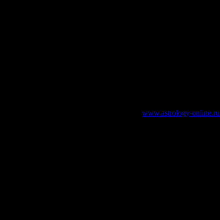
зательно указание работающей ссылки на
www.astrology-online.ru