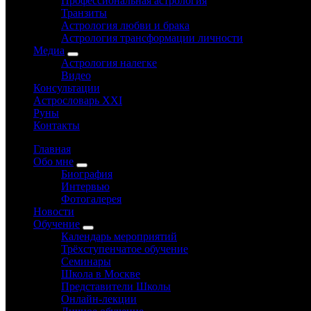
Профессиональная астрология
Транзиты
Астрология любви и брака
Астрология трансформации личности
Медиа
Астрология налегке
Видео
Консультации
Астрословарь XXI
Руны
Контакты
Главная
Обо мне
Биография
Интервью
Фотогалерея
Новости
Обучение
Календарь мероприятий
Трёхступенчатое обучение
Семинары
Школа в Москве
Представители Школы
Онлайн-лекции