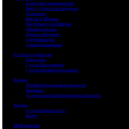
Календарь мероприятий
Трёхступенчатое обучение
Семинары
Школа в Москве
Представители Школы
Онлайн-лекции
Личное обучение
Сертификация
Самотестирование
Статьи и прогнозы
Прогнозы
Статьи популярные
Статьи профессиональные
Книги
Профессиональная астрология
Транзиты
Астрология трансформации личности
Медиа
Астрология налегке
Видео
Информация