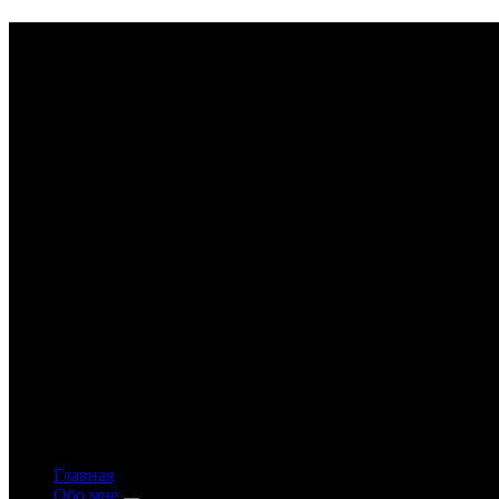
Astrology-online.ru
Официальный сайт астролога Константина Дара
Главная
Обо мне