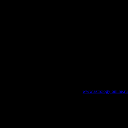
зательно указание работающей ссылки на
www.astrology-online.ru