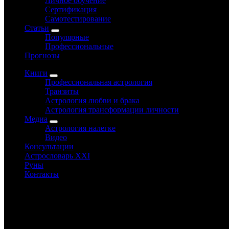
Личное обучение
Сертификация
Самотестирование
Статьи
Популярные
Профессиональные
Прогнозы
Книги
Профессиональная астрология
Транзиты
Астрология любви и брака
Астрология трансформации личности
Медиа
Астрология налегке
Видео
Консультации
Астрословарь XXI
Руны
Контакты