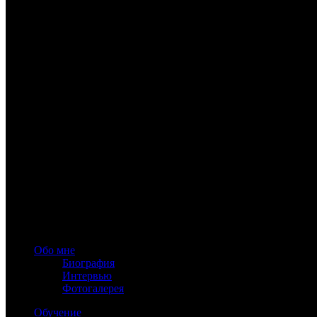
www.astrology-online.ru
Официальный сайт Константина Дарагана
При частичном или полном копировании материалов сайта обя
Обо мне
Биография
Интервью
Фотогалерея
Обучение