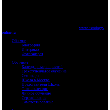
www.astrology-online.ru
Официальный сайт Константина Дарагана
При частичном или полном копировании материалов сайта
обязательно указание работающей ссылки на
www.astrology-
online.ru
Обо мне
Биография
Интервью
Фотогалерея
Обучение
Календарь мероприятий
Трёхступенчатое обучение
Семинары
Школа в Москве
Представители Школы
Онлайн-лекции
Личное обучение
Сертификация
Самотестирование