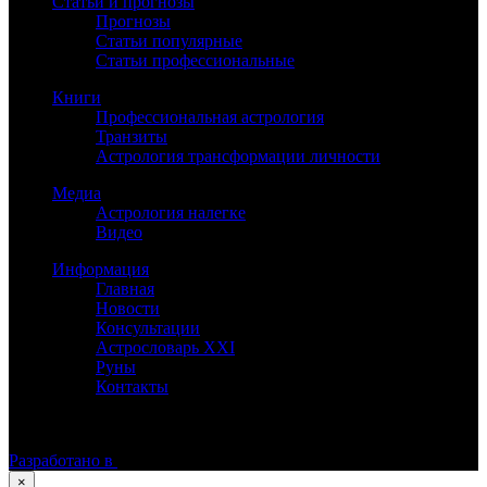
Статьи и прогнозы
Прогнозы
Статьи популярные
Статьи профессиональные
Книги
Профессиональная астрология
Транзиты
Астрология трансформации личности
Медиа
Астрология налегке
Видео
Информация
Главная
Новости
Консультации
Астрословарь XXI
Руны
Контакты
©
Астролог Константин Дараган.
Все права защищены.
Разработано в
×