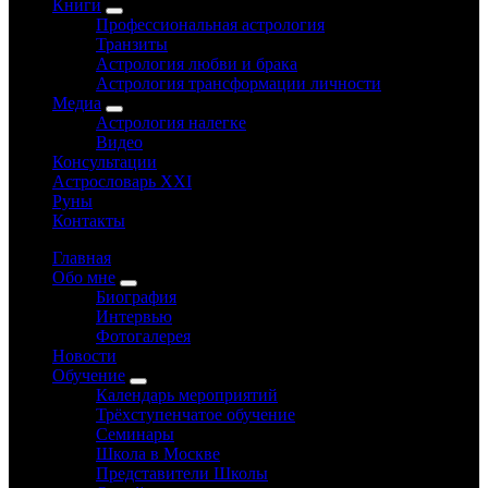
Книги
Профессиональная астрология
Транзиты
Астрология любви и брака
Астрология трансформации личности
Медиа
Астрология налегке
Видео
Консультации
Астрословарь XXI
Руны
Контакты
Главная
Обо мне
Биография
Интервью
Фотогалерея
Новости
Обучение
Календарь мероприятий
Трёхступенчатое обучение
Семинары
Школа в Москве
Представители Школы