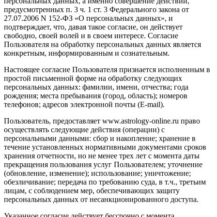
персональных данных, а именно совершение действий,
предусмотренных п. 3 ч. 1 ст. 3 Федерального закона от
27.07.2006 N 152-ФЗ «О персональных данных», и
подтверждает, что, давая такое согласие, он действует
свободно, своей волей и в своем интересе. Согласие
Пользователя на обработку персональных данных является
конкретным, информированным и сознательным.
Настоящее согласие Пользователя признается исполненным в
простой письменной форме на обработку следующих
персональных данных: фамилии, имени, отчества; года
рождения; места пребывания (город, область); номеров
телефонов; адресов электронной почты (E-mail).
Пользователь, предоставляет www.astrology-online.ru право
осуществлять следующие действия (операции) с
персональными данными: сбор и накопление; хранение в
течение установленных нормативными документами сроков
хранения отчетности, но не менее трех лет с момента даты
прекращения пользования услуг Пользователем; уточнение
(обновление, изменение); использование; уничтожение;
обезличивание; передача по требованию суда, в т.ч., третьим
лицам, с соблюдением мер, обеспечивающих защиту
персональных данных от несанкционированного доступа.
Указанное согласие действует бессрочно с момента