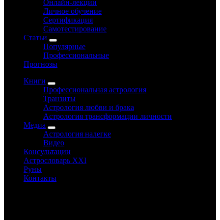
Онлайн-лекции
Личное обучение
Сертификация
Самотестирование
Статьи
Популярные
Профессиональные
Прогнозы
Книги
Профессиональная астрология
Транзиты
Астрология любви и брака
Астрология трансформации личности
Медиа
Астрология налегке
Видео
Консультации
Астрословарь XXI
Руны
Контакты