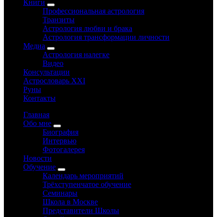
Книги
Профессиональная астрология
Транзиты
Астрология любви и брака
Астрология трансформации личности
Медиа
Астрология налегке
Видео
Консультации
Астрословарь XXI
Руны
Контакты
Главная
Обо мне
Биография
Интервью
Фотогалерея
Новости
Обучение
Календарь мероприятий
Трёхступенчатое обучение
Семинары
Школа в Москве
Представители Школы