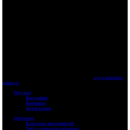
www.astrology-online.ru
Официальный сайт Константина Дарагана
При частичном или полном копировании материалов сайта
обязательно указание работающей ссылки на
www.astrology-
online.ru
Обо мне
Биография
Интервью
Фотогалерея
Обучение
Календарь мероприятий
Трёхступенчатое обучение