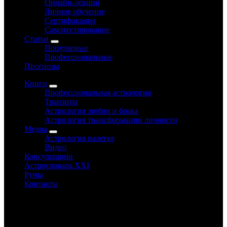
Онлайн-лекции
Личное обучение
Сертификация
Самотестирование
Статьи
Популярные
Профессиональные
Прогнозы
Книги
Профессиональная астрология
Транзиты
Астрология любви и брака
Астрология трансформации личности
Медиа
Астрология налегке
Видео
Консультации
Астрословарь XXI
Руны
Контакты